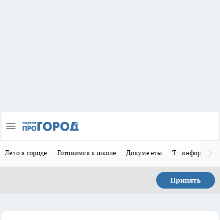
Лето в городе
Готовимся к школе
Документы
Т+ информиру
Принять