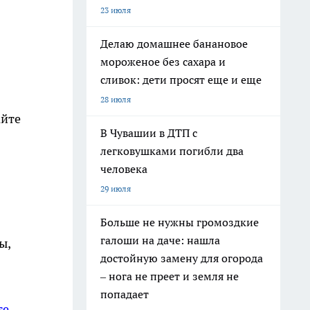
23 июля
Делаю домашнее банановое
мороженое без сахара и
сливок: дети просят еще и еще
28 июля
айте
В Чувашии в ДТП с
легковушками погибли два
человека
29 июля
Больше не нужны громоздкие
галоши на даче: нашла
ы,
достойную замену для огорода
– нога не преет и земля не
попадает
те