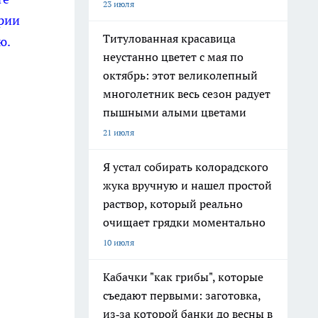
23 июля
рии
Титулованная красавица
ю.
неустанно цветет с мая по
октябрь: этот великолепный
многолетник весь сезон радует
пышными алыми цветами
21 июля
Я устал собирать колорадского
жука вручную и нашел простой
раствор, который реально
очищает грядки моментально
10 июля
Кабачки "как грибы", которые
съедают первыми: заготовка,
из‑за которой банки до весны в