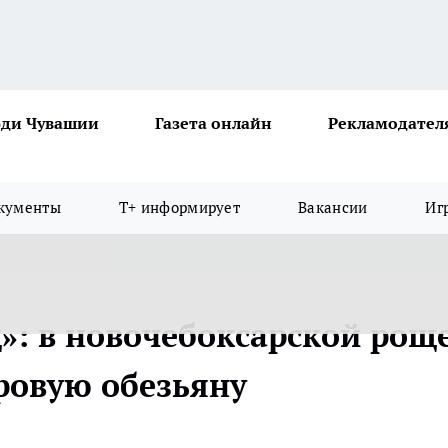
ди Чувашии
Газета онлайн
Рекламодател
кументы
Т+ информирует
Вакансии
Иг
д»: в новочебоксарской рощ
ровую обезьяну