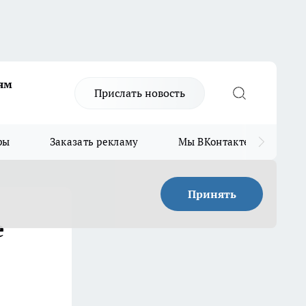
ям
Прислать новость
ры
Заказать рекламу
Мы ВКонтакте
Мы
Принять
е