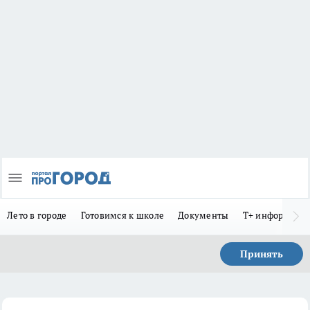
Лето в городе
Готовимся к школе
Документы
Т+ информиру
Принять