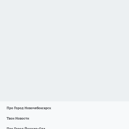
Про Город Новочебоксарск
Твои Новости
Про Город Йошкар-Ола