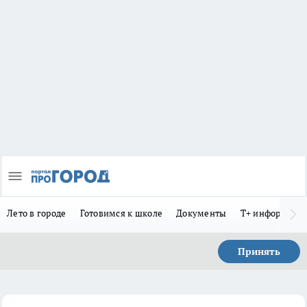
Лето в городе
Готовимся к школе
Документы
Т+ информиру
Принять