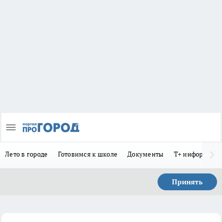
Лето в городе
Готовимся к школе
Документы
Т+ информиру
Принять