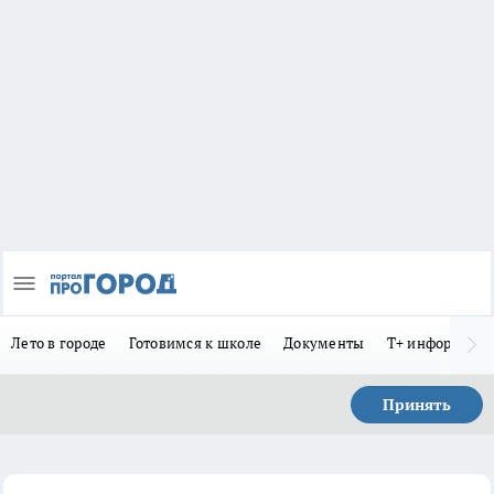
Лето в городе
Готовимся к школе
Документы
Т+ информиру
Принять