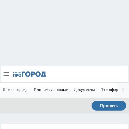
Лето в городе
Готовимся к школе
Документы
Т+ информиру
Принять