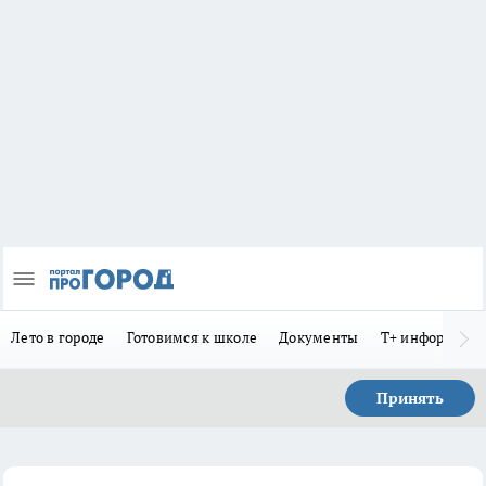
Лето в городе
Готовимся к школе
Документы
Т+ информиру
Принять