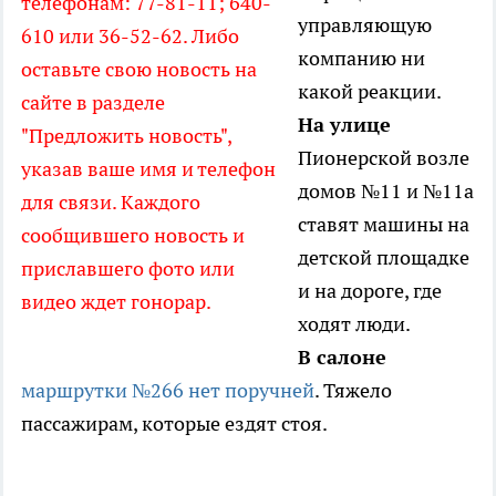
телефонам: 77-81-11; 640-
управляющую
610 или 36-52-62. Либо
компанию ни
оставьте свою новость на
какой реакции.
сайте в разделе
На улице
"Предложить новость",
Пионерской возле
указав ваше имя и телефон
домов №11 и №11а
для связи. Каждого
ставят машины на
сообщившего новость и
детской площадке
приславшего фото или
и на дороге, где
видео ждет гонорар.
ходят люди.
В салоне
маршрутки №266 нет поручней
. Тяжело
пассажирам, которые ездят стоя.