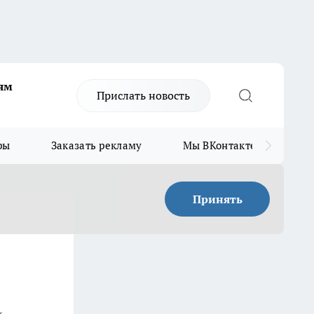
ям
Прислать новость
ры
Заказать рекламу
Мы ВКонтакте
Мы
Принять