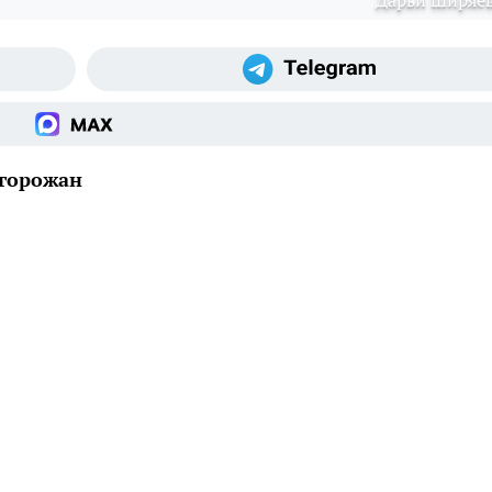
Дарьи Ширяе
 горожан