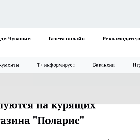
ди Чувашии
Газета онлайн
Рекламодател
кументы
Т+ информирует
Вакансии
Иг
луются на курящих
газина "Поларис"