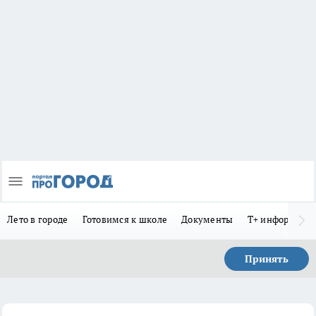
Лето в городе
Готовимся к школе
Документы
Т+ информиру
Принять