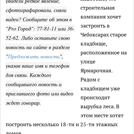
увидели редкое явление,
строительная
сфотографировали, сняли
компания хочет
видео? Сообщите об этом в
застроить в
"Pro Город": 77-81-11 или 36-
Чебоксарах старое
52-62. Либо оставьте свою
кладбище,
новость на сайте в разделе
расположенное на
"
Предложить новость
",
улице
указав ваше имя и телефон
Ярмарочная.
для связи. Каждого
Рядом с
сообщившего новость и
кладбищем уже
приславшего фото или видео
происходит
ждет гонорар.
вырубка леса. В
этом месте хотят
построить несколько 18-ти и 25-ти этажных
домов.