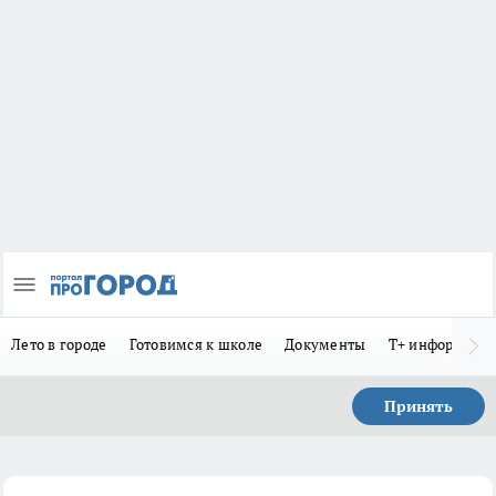
Лето в городе
Готовимся к школе
Документы
Т+ информиру
Принять