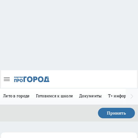
Лето в городе
Готовимся к школе
Документы
Т+ информиру
Принять