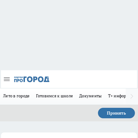
Лето в городе
Готовимся к школе
Документы
Т+ информиру
Принять