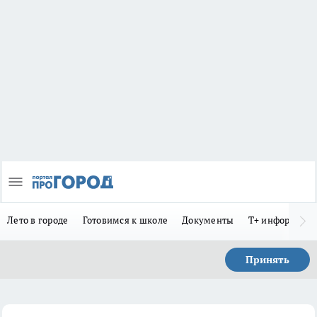
Лето в городе
Готовимся к школе
Документы
Т+ информиру
Принять