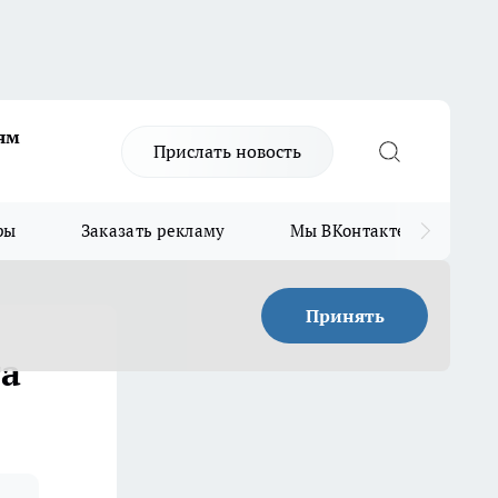
ям
Прислать новость
ры
Заказать рекламу
Мы ВКонтакте
Мы
Принять
га