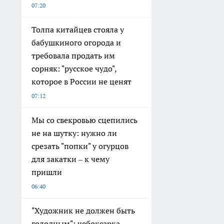
07:20
Толпа китайцев стояла у
бабушкиного огорода и
требовала продать им
сорняк: "русское чудо",
которое в России не ценят
07:12
Мы со свекровью сцепились
не на шутку: нужно ли
срезать "попки" у огурцов
для закатки – к чему
пришли
06:40
"Художник не должен быть
голодным": чебоксарка