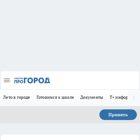
Лето в городе
Готовимся к школе
Документы
Т+ информиру
Принять