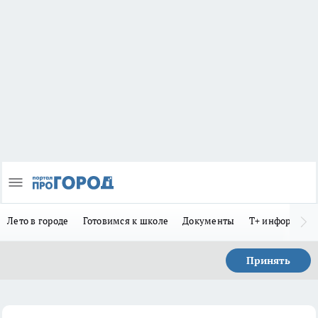
Лето в городе
Готовимся к школе
Документы
Т+ информиру
Принять