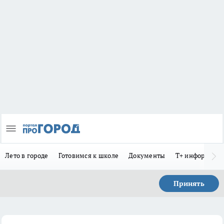
Лето в городе
Готовимся к школе
Документы
Т+ информиру
Принять