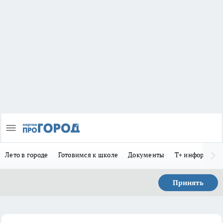
Лето в городе
Готовимся к школе
Документы
Т+ информиру
Принять