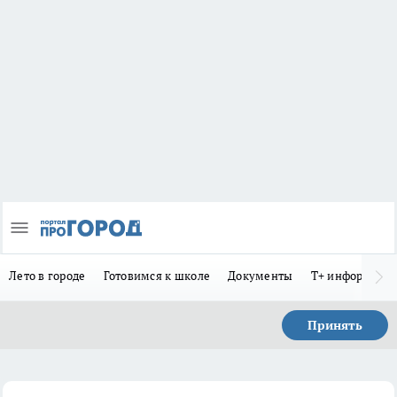
Лето в городе
Готовимся к школе
Документы
Т+ информиру
Принять