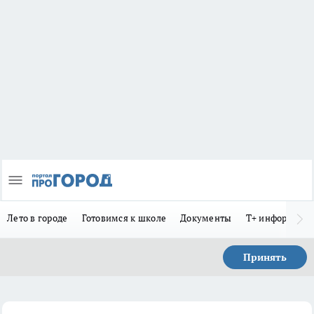
Лето в городе
Готовимся к школе
Документы
Т+ информиру
Принять