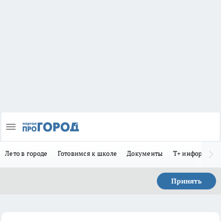
Лето в городе
Готовимся к школе
Документы
Т+ информиру
Принять