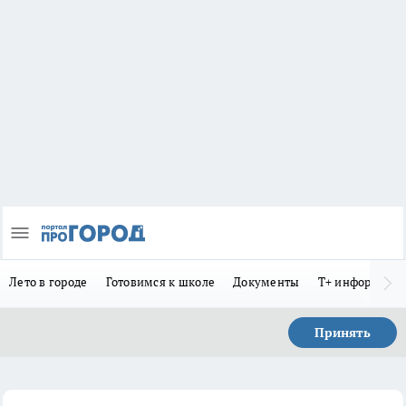
Лето в городе
Готовимся к школе
Документы
Т+ информиру
Принять