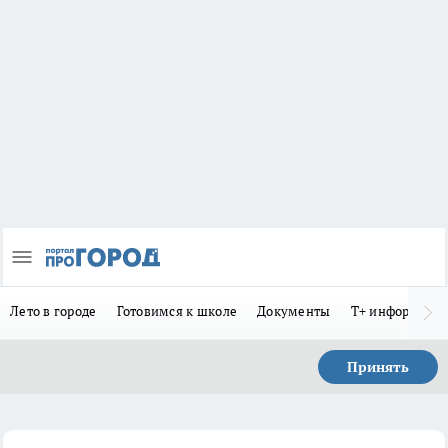
Лето в городе
Готовимся к школе
Документы
Т+ информиру
Принять