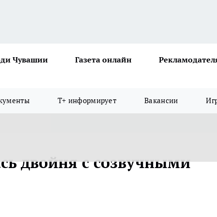
ди Чувашии
Газета онлайн
Рекламодател
кументы
Т+ информирует
Вакансии
Иг
ась двойня с созвучными