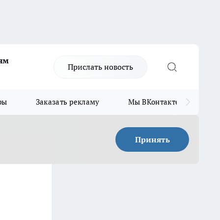
ям
Прислать новость
ры
Заказать рекламу
Мы ВКонтакте
Мы
Принять