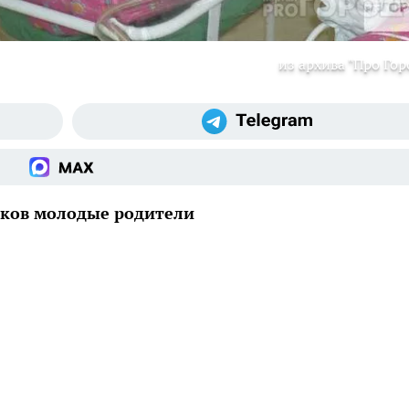
из архива "Про Гор
иков молодые родители