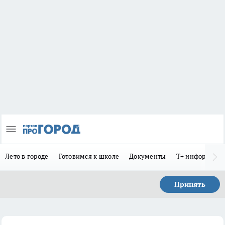
Лето в городе
Готовимся к школе
Документы
Т+ информиру
Принять