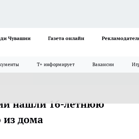
ди Чувашии
Газета онлайн
Рекламодател
кументы
Т+ информирует
Вакансии
Иг
ции нашли 16-летнюю
 из дома