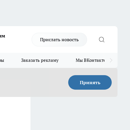
ям
Прислать новость
ры
Заказать рекламу
Мы ВКонтакте
Мы
Принять