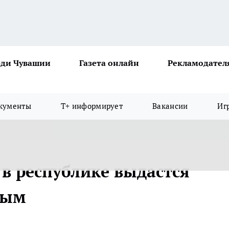
ди Чувашии
Газета онлайн
Рекламодател
кументы
Т+ информирует
Вакансии
Иг
 в республике выдастся
ным