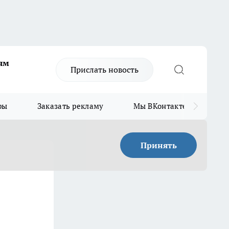
ям
Прислать новость
ры
Заказать рекламу
Мы ВКонтакте
Мы
Принять