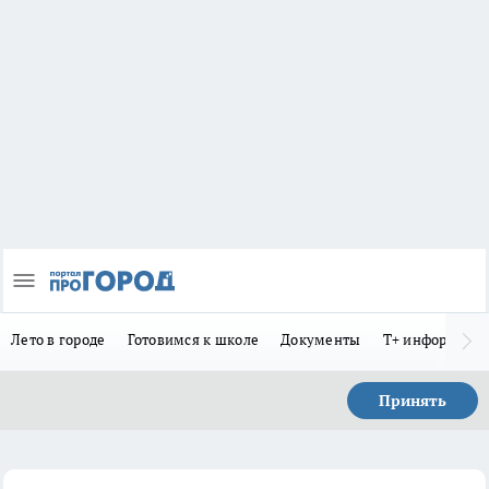
Лето в городе
Готовимся к школе
Документы
Т+ информиру
Принять