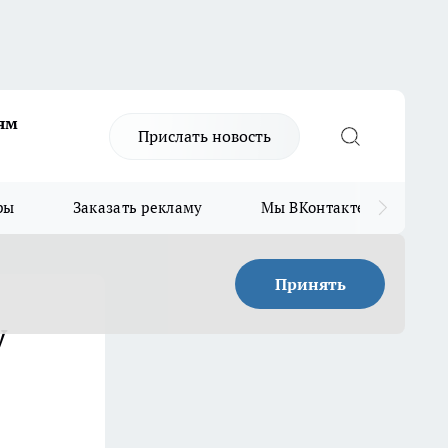
ям
Прислать новость
ры
Заказать рекламу
Мы ВКонтакте
Мы
Принять
у