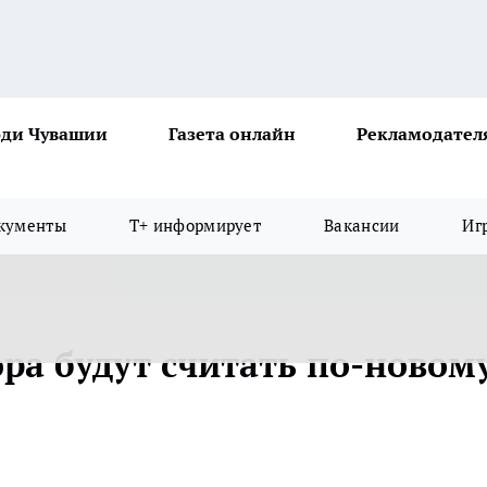
ди Чувашии
Газета онлайн
Рекламодател
кументы
Т+ информирует
Вакансии
Иг
ра будут считать по-новом