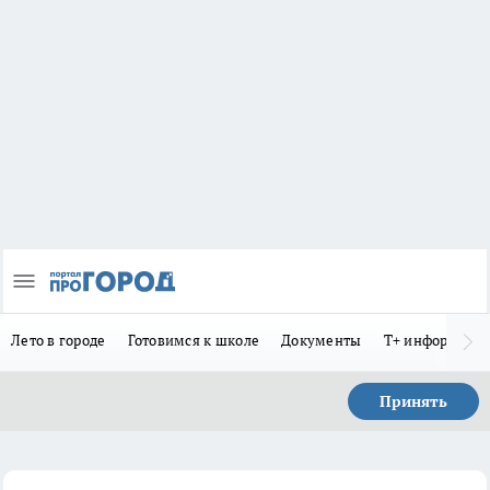
Лето в городе
Готовимся к школе
Документы
Т+ информиру
Принять