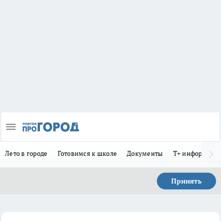
Лето в городе
Готовимся к школе
Документы
Т+ информиру
Принять