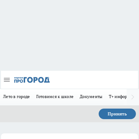
Лето в городе
Готовимся к школе
Документы
Т+ информиру
Принять