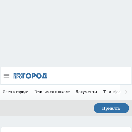
Лето в городе
Готовимся к школе
Документы
Т+ информиру
Принять