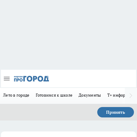
Лето в городе
Готовимся к школе
Документы
Т+ информиру
Принять