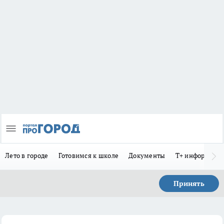
Лето в городе
Готовимся к школе
Документы
Т+ информиру
Принять