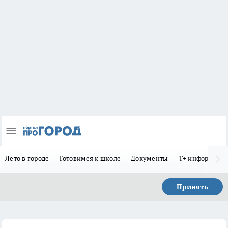
Лето в городе
Готовимся к школе
Документы
Т+ информиру
Принять