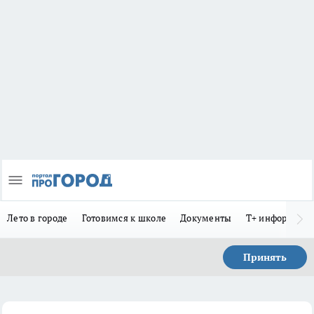
Лето в городе
Готовимся к школе
Документы
Т+ информиру
Принять