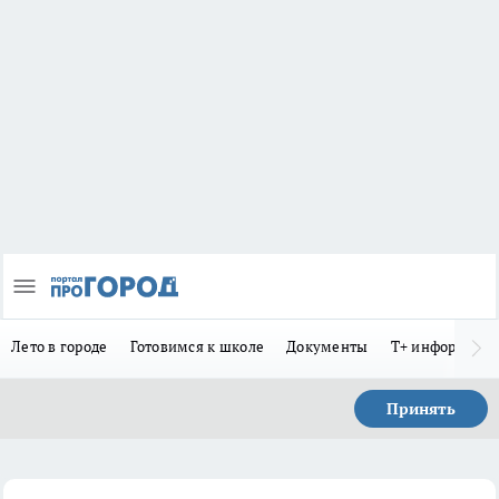
Лето в городе
Готовимся к школе
Документы
Т+ информиру
Принять