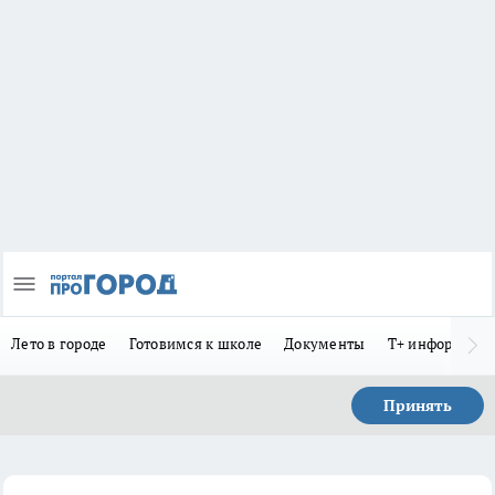
Лето в городе
Готовимся к школе
Документы
Т+ информиру
Принять