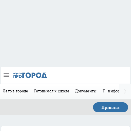
Лето в городе
Готовимся к школе
Документы
Т+ информиру
Принять