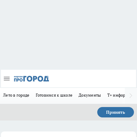
Лето в городе
Готовимся к школе
Документы
Т+ информиру
Принять