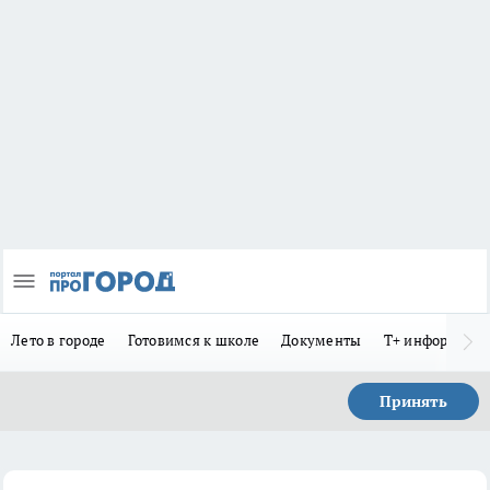
Лето в городе
Готовимся к школе
Документы
Т+ информиру
Принять