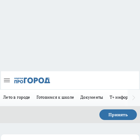
Лето в городе
Готовимся к школе
Документы
Т+ информиру
Принять