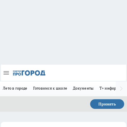
Лето в городе
Готовимся к школе
Документы
Т+ информиру
Принять