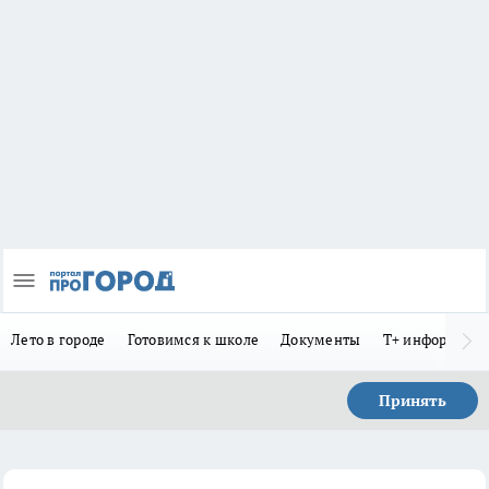
Лето в городе
Готовимся к школе
Документы
Т+ информиру
Принять