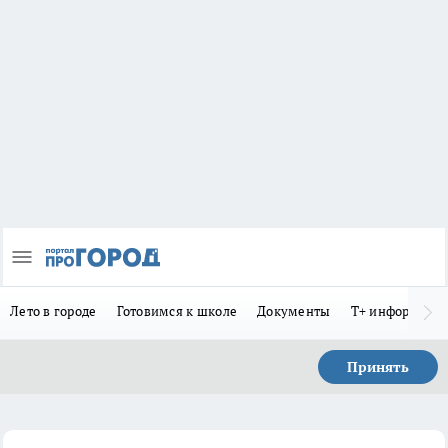
Лето в городе
Готовимся к школе
Документы
Т+ информиру
Принять