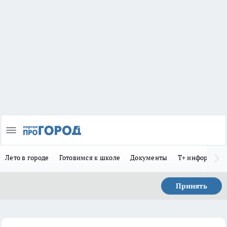
Лето в городе
Готовимся к школе
Документы
Т+ информиру
Принять