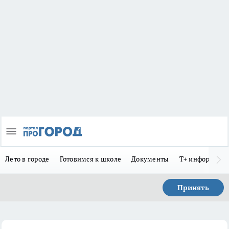
Лето в городе
Готовимся к школе
Документы
Т+ информиру
Принять