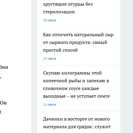
хрустящие огурцы без
стерилизации
18 июля
Как отличить натуральный сыр
от сырного продукта: самый
простой способ
15 июля
 Они
Скупаю килограммы этой
,
копеечной рыбы и запекаю в
сливочном соусе каждые
выходные – не уступает семге
 Он
11 июля
и
Дачники в восторге от нового
материала для грядок: служит