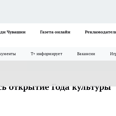
ди Чувашии
Газета онлайн
Рекламодател
кументы
Т+ информирует
Вакансии
Иг
сь открытие Года культуры