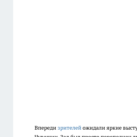
Впереди
зрителей
ожидали яркие высту
Чувашии. Зал был просто переполнен 