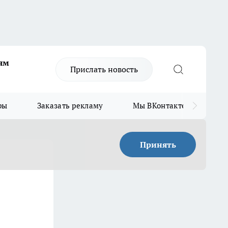
ям
Прислать новость
ры
Заказать рекламу
Мы ВКонтакте
Мы
Принять